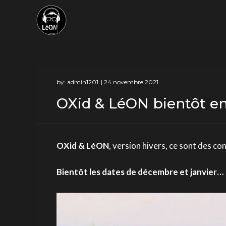
Skip
to
content
by:
admin1201
OXid & LéON bientôt en
OXid & LéON
, version hivers, ce sont des c
Bientôt les dates de décembre et janvier…