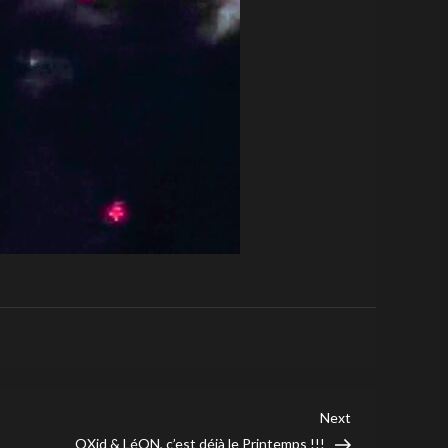
Next
Next
Post
OXid & LéON, c’est déjà le Printemps !!!