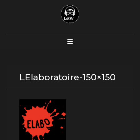
Skip
to
content
LElaboratoire-150×150