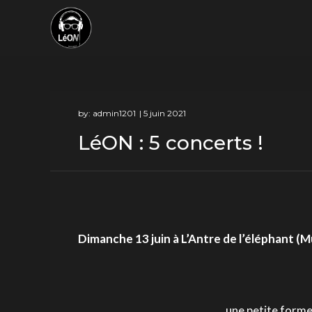
Skip
to
content
by:
admin1201
LéON : 5 concerts !
Dimanche 13 juin à L’Antre de l’éléphant (M
une petite forme