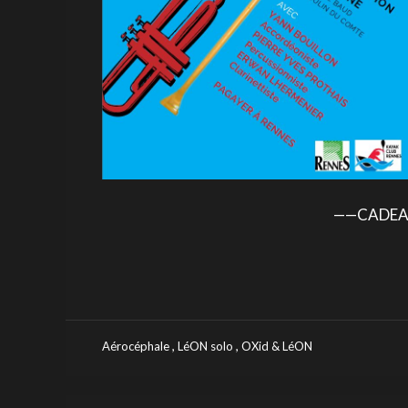
——CADEA
,
,
Aérocéphale
LéON solo
OXid & LéON