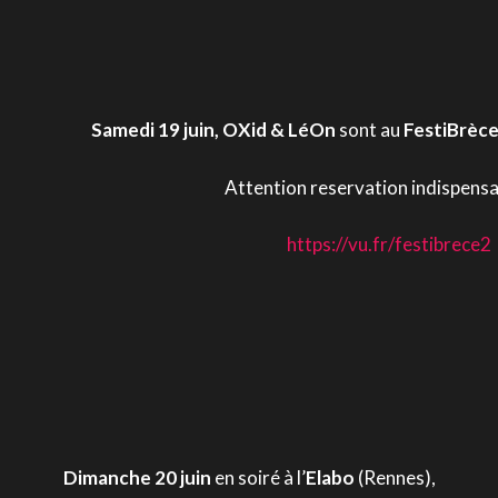
Samedi 19 juin, OXid & LéOn
sont au
FestiBrèc
Attention reservation indispensabl
https://vu.fr/festibrece2
Dimanche 20 juin
en soiré à l’
Elabo
(Rennes),