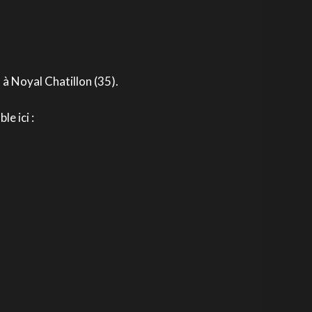
e
à Noyal Chatillon (35).
e ici :