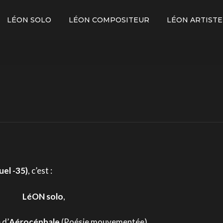
LÉON SOLO
LÉON COMPOSITEUR
LÉON ARTISTE
uel -35)
, c’est :
LéON solo
,
 d’
Aérocéphale
(Poésie mouvementée),