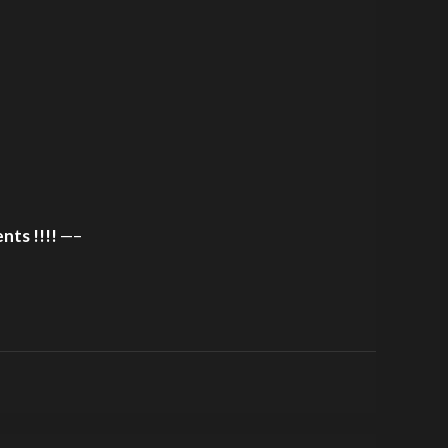
nts !!!!
—–