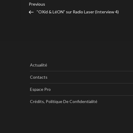
Navigation
Previous
Previous
Post
“OXid & LéON” sur Radio Laser (Interview 4)
de
l’article
Actualité
Contacts
Espace Pro
Crédits, Politique De Confidentialité