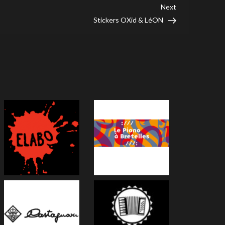
Next
Next
Post
Stickers OXid & LéON