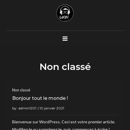
Skip
to
content
Non classé
Non classé
Bonjour tout le monde !
by:
admin1201
Bienvenue sur WordPress. Ceci est votre premier article.
Modifiez-le ou supprimez-le, puis commencez à écrire !